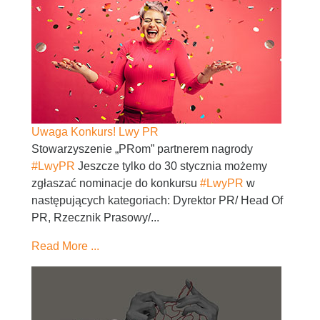
Uwaga Konkurs! Lwy PR
Stowarzyszenie „PRom” partnerem nagrody
#LwyPR
Jeszcze tylko do 30 stycznia możemy
zgłaszać nominacje do konkursu
#LwyPR
w
następujących kategoriach: Dyrektor PR/ Head Of
PR, Rzecznik Prasowy/...
Read More ...