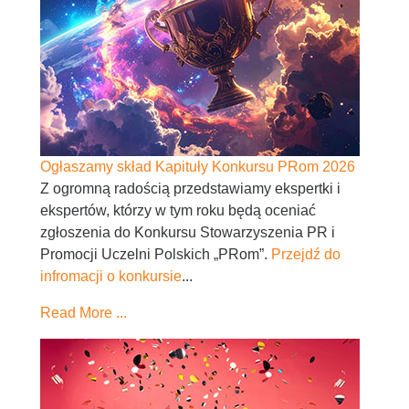
Ogłaszamy skład Kapituły Konkursu PRom 2026
Z ogromną radością przedstawiamy ekspertki i
ekspertów, którzy w tym roku będą oceniać
zgłoszenia do Konkursu Stowarzyszenia PR i
Promocji Uczelni Polskich „PRom”.
Przejdź do
infromacji o konkursie
...
Read More ...