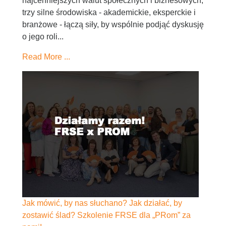
najcenniejszych walut społecznych i biznesowych,
trzy silne środowiska - akademickie, eksperckie i
branżowe - łączą siły, by wspólnie podjąć dyskusję
o jego roli...
Read More ...
Jak mówić, by nas słuchano? Jak działać, by
zostawić ślad? Szkolenie FRSE dla „PRom” za