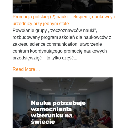
Promocja polskiej (?) nauki – eksperci, naukowcy i
urzędnicy przy jednym stole
Powołanie grupy „rzeczoznawców nauki”,
rozbudowany program szkoleń dla naukowców z
zakresu science communication, utworzenie
centrum koordynującego promocję naukowych
przedsięwzięć – to tylko część...
Read More ...