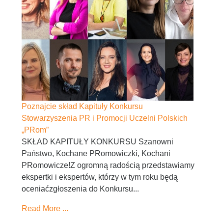
Poznajcie skład Kapituły Konkursu
Stowarzyszenia PR i Promocji Uczelni Polskich
„PRom”
SKŁAD KAPITUŁY KONKURSU Szanowni
Państwo, Kochane PRomowiczki, Kochani
PRomowicze!Z ogromną radością przedstawiamy
ekspertki i ekspertów, którzy w tym roku będą
oceniaćzgłoszenia do Konkursu...
Read More ...