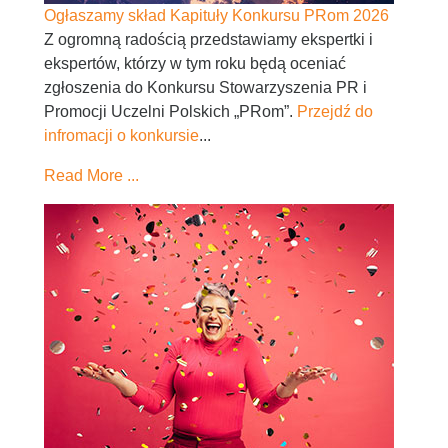
Ogłaszamy skład Kapituły Konkursu PRom 2026
Z ogromną radością przedstawiamy ekspertki i
ekspertów, którzy w tym roku będą oceniać
zgłoszenia do Konkursu Stowarzyszenia PR i
Promocji Uczelni Polskich „PRom”.
Przejdź do
infromacji o konkursie
...
Read More ...