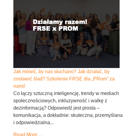
Jak mówić, by nas słuchano? Jak działać, by
zostawić ślad? Szkolenie FRSE dla „PRom” za
nami!
Co łączy sztuczną inteligencję, trendy w mediach
społecznościowych, inkluzywność i walkę z
dezinformacją? Odpowiedź jest prosta –
komunikacja, a dokładnie: skuteczna, przemyślana
i odpowiedzialna...
Read More ...