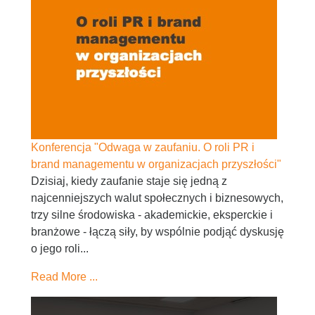
Konferencja "Odwaga w zaufaniu. O roli PR i
brand managementu w organizacjach przyszłości"
Dzisiaj, kiedy zaufanie staje się jedną z
najcenniejszych walut społecznych i biznesowych,
trzy silne środowiska - akademickie, eksperckie i
branżowe - łączą siły, by wspólnie podjąć dyskusję
o jego roli...
Read More ...