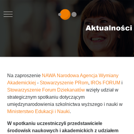
Mobile Menu Toggle
Na zaproszenie
NAWA Narodowa Agencja Wymiany
Akademickiej
-
Stowarzyszenie PRom
,
IROs FORUM
i
Stowarzyszenie Forum Dziekanatów
wzięły udział w
strategicznym spotkaniu dotyczącym
umiędzynarodowienia szkolnictwa wyższego i nauki w
Ministerstwo Edukacji i Nauki
.
W spotkaniu uczestniczyli przedstawiciele
środowisk naukowych i akademickich z udziałem