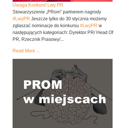
Uwaga Konkurs! Lwy PR
Stowarzyszenie „PRom” partnerem nagrody
#LwyPR
Jeszcze tylko do 30 stycznia możemy
zgłaszać nominacje do konkursu
#LwyPR
w
następujących kategoriach: Dyrektor PR/ Head Of
PR, Rzecznik Prasowy/...
Read More ...