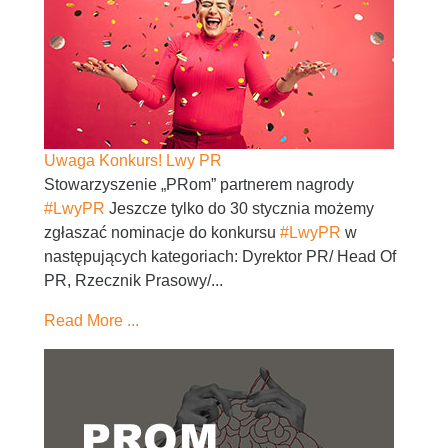
Uwaga Konkurs! Lwy PR
Stowarzyszenie „PRom” partnerem nagrody
#LwyPR
Jeszcze tylko do 30 stycznia możemy
zgłaszać nominacje do konkursu
#LwyPR
w
następujących kategoriach: Dyrektor PR/ Head Of
PR, Rzecznik Prasowy/...
Read More ...