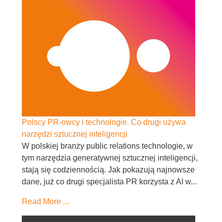
Polscy PR-owcy i technologie. Co drugi używa
narzędzi sztucznej inteligencji
W polskiej branży public relations technologie, w
tym narzędzia generatywnej sztucznej inteligencji,
stają się codziennością. Jak pokazują najnowsze
dane, już co drugi specjalista PR korzysta z AI w...
Read More ...