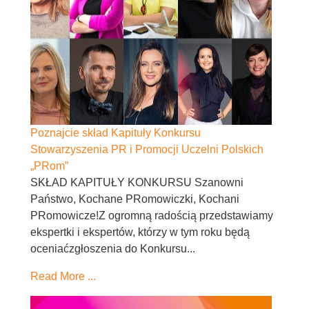
Poznajcie skład Kapituły Konkursu
Stowarzyszenia PR i Promocji Uczelni Polskich
„PRom”
SKŁAD KAPITUŁY KONKURSU Szanowni
Państwo, Kochane PRomowiczki, Kochani
PRomowicze!Z ogromną radością przedstawiamy
ekspertki i ekspertów, którzy w tym roku będą
oceniaćzgłoszenia do Konkursu...
Read More ...