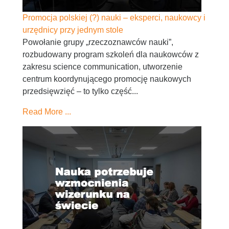
Promocja polskiej (?) nauki – eksperci, naukowcy i
urzędnicy przy jednym stole
Powołanie grupy „rzeczoznawców nauki”,
rozbudowany program szkoleń dla naukowców z
zakresu science communication, utworzenie
centrum koordynującego promocję naukowych
przedsięwzięć – to tylko część...
Read More ...