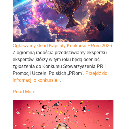
Ogłaszamy skład Kapituły Konkursu PRom 2026
Z ogromną radością przedstawiamy ekspertki i
ekspertów, którzy w tym roku będą oceniać
zgłoszenia do Konkursu Stowarzyszenia PR i
Promocji Uczelni Polskich „PRom”.
Przejdź do
infromacji o konkursie
...
Read More ...