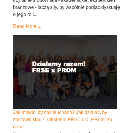
trzy silne środowiska - akademickie, eksperckie i
branżowe - łączą siły, by wspólnie podjąć dyskusję
o jego roli...
Read More ...
Jak mówić, by nas słuchano? Jak działać, by
zostawić ślad? Szkolenie FRSE dla „PRom” za
nami!