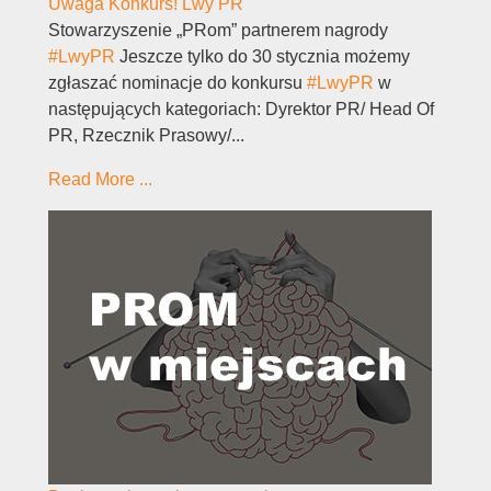
Uwaga Konkurs! Lwy PR
Stowarzyszenie „PRom” partnerem nagrody
#LwyPR
Jeszcze tylko do 30 stycznia możemy
zgłaszać nominacje do konkursu
#LwyPR
w
następujących kategoriach: Dyrektor PR/ Head Of
PR, Rzecznik Prasowy/...
Read More ...