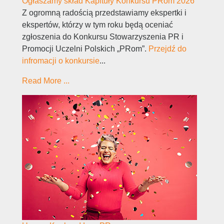
Ogłaszamy skład Kapituły Konkursu PRom 2026
Z ogromną radością przedstawiamy ekspertki i
ekspertów, którzy w tym roku będą oceniać
zgłoszenia do Konkursu Stowarzyszenia PR i
Promocji Uczelni Polskich „PRom”.
Przejdź do
infromacji o konkursie
...
Read More ...