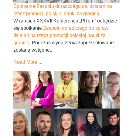
Spotkanie Zespołu doradczego ds. działań na
rzecz promocji polskiej nauki za granicą
W ramach XXXVII Konferencji „PRom” odbędzie
się spotkanie
Zespołu doradczego do spraw
działań na rzecz promocji polskiej nauki za
granicą
. Podczas wydarzenia zaprezentowane
zostaną wstępne...
Read More ...