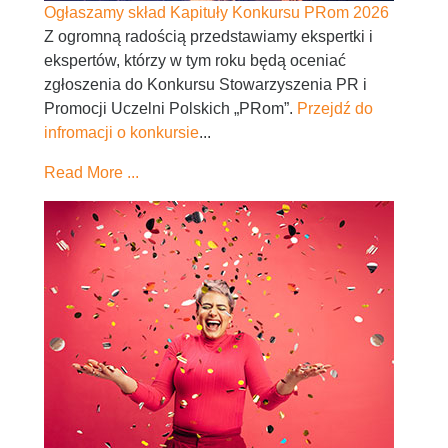
Ogłaszamy skład Kapituły Konkursu PRom 2026
Z ogromną radością przedstawiamy ekspertki i
ekspertów, którzy w tym roku będą oceniać
zgłoszenia do Konkursu Stowarzyszenia PR i
Promocji Uczelni Polskich „PRom”.
Przejdź do
infromacji o konkursie
...
Read More ...