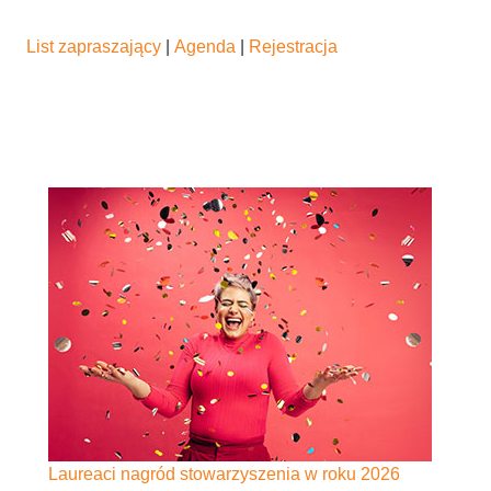
List zapraszający
|
Agenda
|
Rejestracja
Laureaci nagród stowarzyszenia w roku 2026