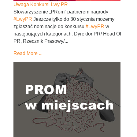
Uwaga Konkurs! Lwy PR
Stowarzyszenie „PRom” partnerem nagrody
#LwyPR
Jeszcze tylko do 30 stycznia możemy
zgłaszać nominacje do konkursu
#LwyPR
w
następujących kategoriach: Dyrektor PR/ Head Of
PR, Rzecznik Prasowy/...
Read More ...