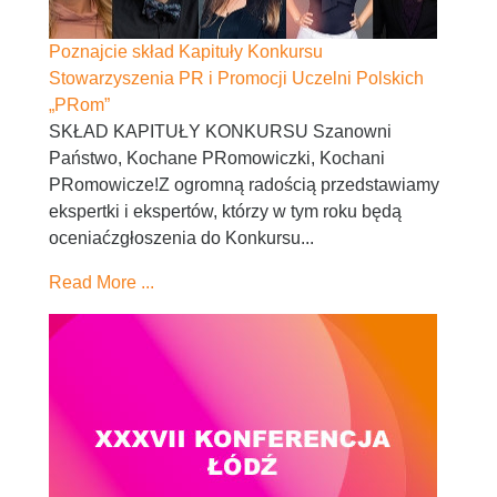
Poznajcie skład Kapituły Konkursu
Stowarzyszenia PR i Promocji Uczelni Polskich
„PRom”
SKŁAD KAPITUŁY KONKURSU Szanowni
Państwo, Kochane PRomowiczki, Kochani
PRomowicze!Z ogromną radością przedstawiamy
ekspertki i ekspertów, którzy w tym roku będą
oceniaćzgłoszenia do Konkursu...
Read More ...