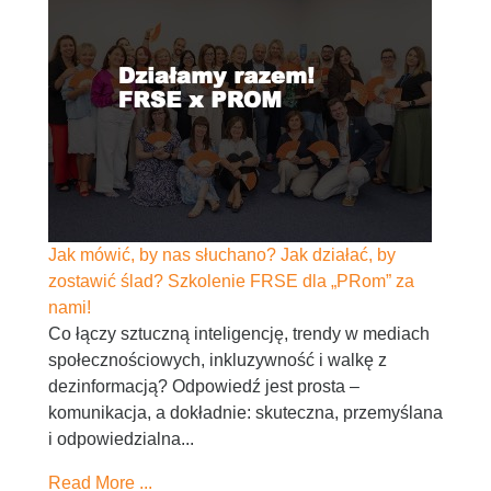
Jak mówić, by nas słuchano? Jak działać, by
zostawić ślad? Szkolenie FRSE dla „PRom” za
nami!
Co łączy sztuczną inteligencję, trendy w mediach
społecznościowych, inkluzywność i walkę z
dezinformacją? Odpowiedź jest prosta –
komunikacja, a dokładnie: skuteczna, przemyślana
i odpowiedzialna...
Read More ...