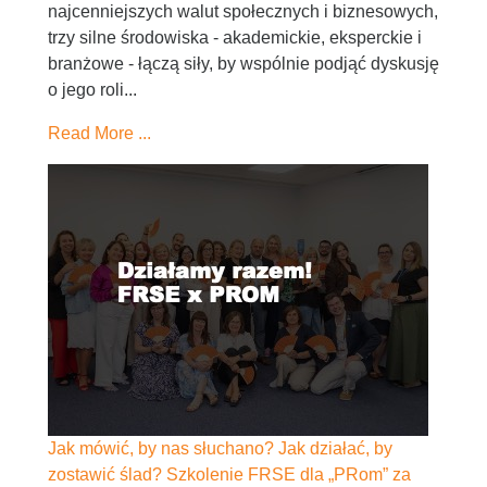
najcenniejszych walut społecznych i biznesowych,
trzy silne środowiska - akademickie, eksperckie i
branżowe - łączą siły, by wspólnie podjąć dyskusję
o jego roli...
Read More ...
Jak mówić, by nas słuchano? Jak działać, by
zostawić ślad? Szkolenie FRSE dla „PRom” za