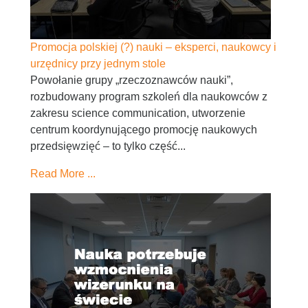
Promocja polskiej (?) nauki – eksperci, naukowcy i
urzędnicy przy jednym stole
Powołanie grupy „rzeczoznawców nauki”,
rozbudowany program szkoleń dla naukowców z
zakresu science communication, utworzenie
centrum koordynującego promocję naukowych
przedsięwzięć – to tylko część...
Read More ...