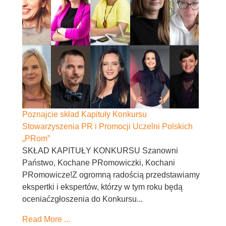
Poznajcie skład Kapituły Konkursu
Stowarzyszenia PR i Promocji Uczelni Polskich
„PRom”
SKŁAD KAPITUŁY KONKURSU Szanowni
Państwo, Kochane PRomowiczki, Kochani
PRomowicze!Z ogromną radością przedstawiamy
ekspertki i ekspertów, którzy w tym roku będą
oceniaćzgłoszenia do Konkursu...
Read More ...