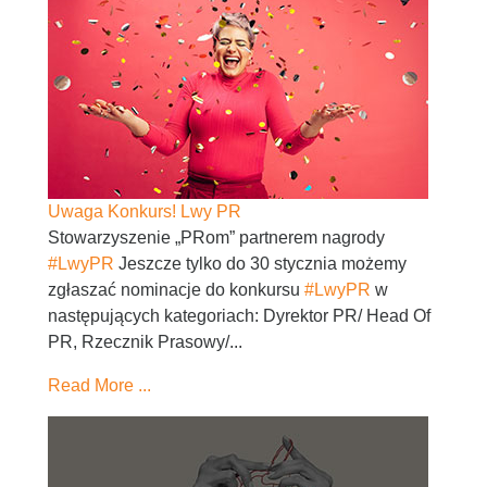
Uwaga Konkurs! Lwy PR
Stowarzyszenie „PRom” partnerem nagrody
#LwyPR
Jeszcze tylko do 30 stycznia możemy
zgłaszać nominacje do konkursu
#LwyPR
w
następujących kategoriach: Dyrektor PR/ Head Of
PR, Rzecznik Prasowy/...
Read More ...