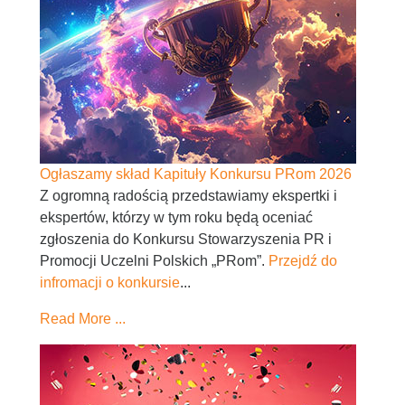
Ogłaszamy skład Kapituły Konkursu PRom 2026
Z ogromną radością przedstawiamy ekspertki i
ekspertów, którzy w tym roku będą oceniać
zgłoszenia do Konkursu Stowarzyszenia PR i
Promocji Uczelni Polskich „PRom”.
Przejdź do
infromacji o konkursie
...
Read More ...