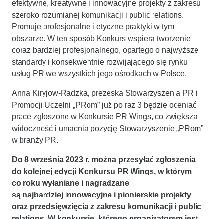
efektywne, kreatywne i innowacyjne projekty z zakresu
szeroko rozumianej komunikacji i public relations.
Promuje profesjonalne i etyczne praktyki w tym
obszarze. W ten sposób Konkurs wspiera tworzenie
coraz bardziej profesjonalnego, opartego o najwyższe
standardy i konsekwentnie rozwijającego się rynku
usług PR we wszystkich jego ośrodkach w Polsce.
Anna Kiryjow-Radzka, prezeska Stowarzyszenia PR i
Promocji Uczelni „PRom” już po raz 3 będzie oceniać
prace zgłoszone w Konkursie PR Wings, co zwiększa
widoczność i umacnia pozycję Stowarzyszenie „PRom”
w branży PR.
Do 8 września 2023 r. można przesyłać zgłoszenia
do kolejnej edycji Konkursu PR Wings, w którym
co roku wyłaniane i nagradzane
są najbardziej innowacyjne i pionierskie projekty
oraz przedsięwzięcia z zakresu komunikacji i public
relations. W konkursie, którego organizatorem jest