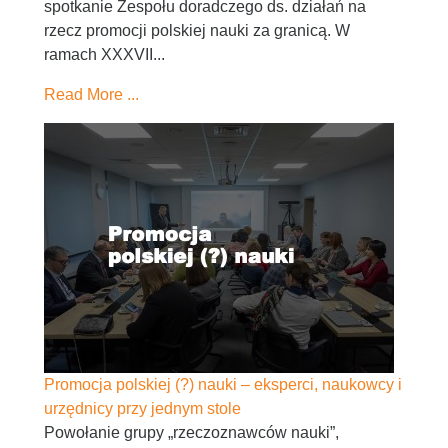
spotkanie Zespołu doradczego ds. działań na
rzecz promocji polskiej nauki za granicą. W
ramach XXXVII...
Read More ...
Promocja polskiej (?) nauki – eksperci, naukowcy i
urzędnicy przy jednym stole
Powołanie grupy „rzeczoznawców nauki”,