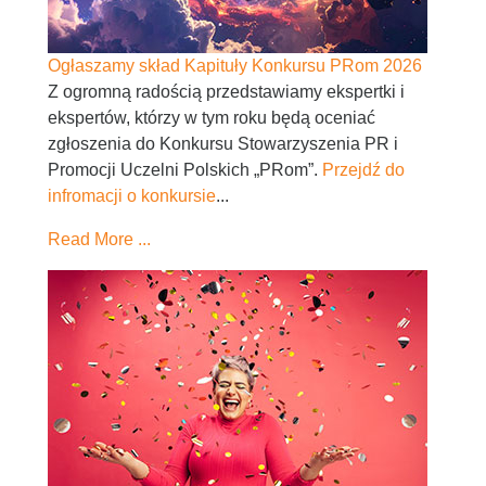
Ogłaszamy skład Kapituły Konkursu PRom 2026
Z ogromną radością przedstawiamy ekspertki i
ekspertów, którzy w tym roku będą oceniać
zgłoszenia do Konkursu Stowarzyszenia PR i
Promocji Uczelni Polskich „PRom”.
Przejdź do
infromacji o konkursie
...
Read More ...