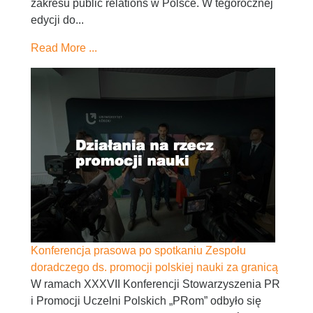
zakresu public relations w Polsce. W tegorocznej
edycji do...
Read More ...
Konferencja prasowa po spotkaniu Zespołu
doradczego ds. promocji polskiej nauki za granicą
W ramach XXXVII Konferencji Stowarzyszenia PR
i Promocji Uczelni Polskich „PRom” odbyło się