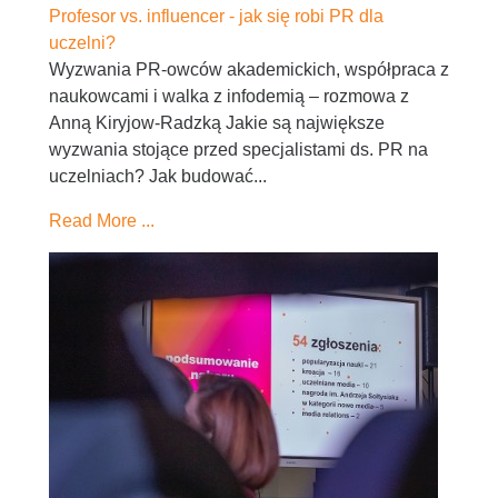
Profesor vs. influencer - jak się robi PR dla
uczelni?
Wyzwania PR-owców akademickich, współpraca z
naukowcami i walka z infodemią – rozmowa z
Anną Kiryjow-Radzką Jakie są największe
wyzwania stojące przed specjalistami ds. PR na
uczelniach? Jak budować...
Read More ...