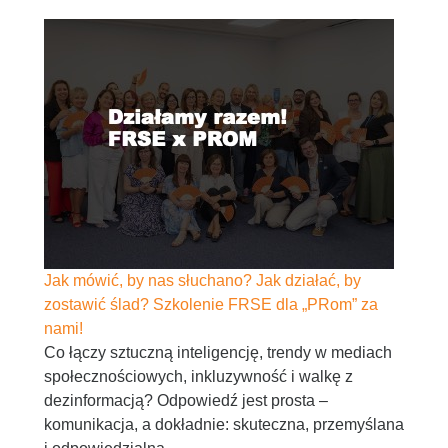
Jak mówić, by nas słuchano? Jak działać, by
zostawić ślad? Szkolenie FRSE dla „PRom” za
nami!
Co łączy sztuczną inteligencję, trendy w mediach
społecznościowych, inkluzywność i walkę z
dezinformacją? Odpowiedź jest prosta –
komunikacja, a dokładnie: skuteczna, przemyślana