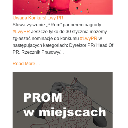
Uwaga Konkurs! Lwy PR
Stowarzyszenie „PRom” partnerem nagrody
#LwyPR
Jeszcze tylko do 30 stycznia możemy
zgłaszać nominacje do konkursu
#LwyPR
w
następujących kategoriach: Dyrektor PR/ Head Of
PR, Rzecznik Prasowy/...
Read More ...