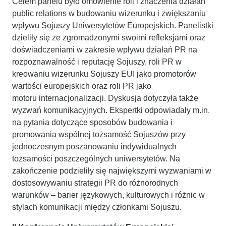
Celem panelu było omówienie roli i znaczenia działań
public relations w budowaniu wizerunku i zwiększaniu
wpływu Sojuszy Uniwersytetów Europejskich. Panelistki
dzieliły się ze zgromadzonymi swoimi refleksjami oraz
doświadczeniami w zakresie wpływu działań PR na
rozpoznawalność i reputację Sojuszy, roli PR w
kreowaniu wizerunku Sojuszy EUI jako promotorów
wartości europejskich oraz roli PR jako
motoru internacjonalizacji. Dyskusja dotyczyła także
wyzwań komunikacyjnych. Ekspertki odpowiadały m.in.
na pytania dotyczące sposobów budowania i
promowania wspólnej tożsamość Sojuszów przy
jednoczesnym poszanowaniu indywidualnych
tożsamości poszczególnych uniwersytetów. Na
zakończenie podzieliły się największymi wyzwaniami w
dostosowywaniu strategii PR do różnorodnych
warunków – barier językowych, kulturowych i różnic w
stylach komunikacji między członkami Sojuszu.