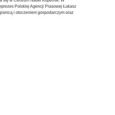
ła się w Centrum Nauki Kopernik. W
ceprezes Polskiej Agencji Prasowej Łukasz
agranicą i otoczeniem gospodarczym oraz