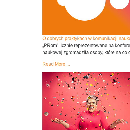
O dobrych praktykach w komunikacji nauk
„PRom” licznie reprezentowane na konfe
naukowej zgromadziła osoby, które na co d
Read More ...