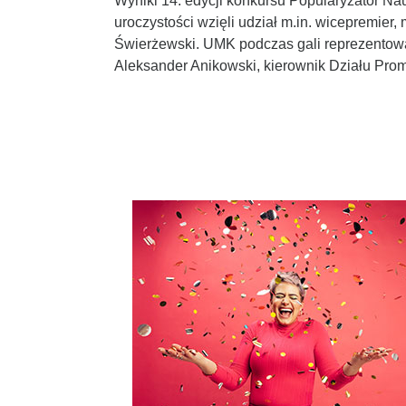
Wyniki 14. edycji konkursu Popularyzator Na
uroczystości wzięli udział m.in. wicepremier
Świerżewski. UMK podczas gali reprezentowal
Aleksander Anikowski, kierownik Działu Promo