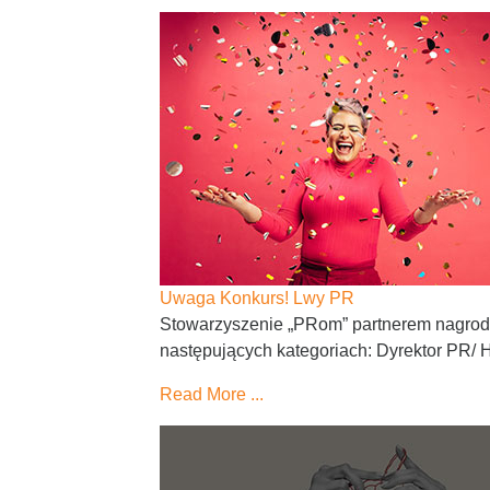
Uwaga Konkurs! Lwy PR
Stowarzyszenie „PRom” partnerem nagro
następujących kategoriach: Dyrektor PR/ 
Read More ...