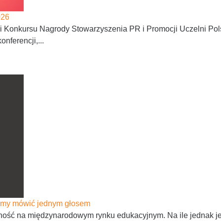
026
ji Konkursu Nagrody Stowarzyszenia PR i Promocji Uczelni Po
nferencji,...
afimy mówić jednym głosem
ść na międzynarodowym rynku edukacyjnym. Na ile jednak jest