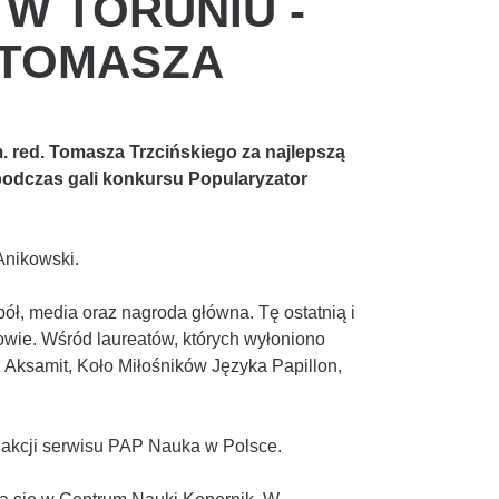
 W TORUNIU -
 TOMASZA
m. red. Tomasza Trzcińskiego za najlepszą
podczas gali konkursu Popularyzator
Anikowski.
pół, media oraz nagroda główna. Tę ostatnią i
owie. Wśród laureatów, których wyłoniono
 Aksamit, Koło Miłośników Języka Papillon,
dakcji serwisu PAP Nauka w Polsce.