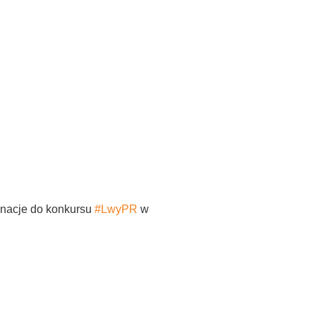
inacje do konkursu
#LwyPR
w