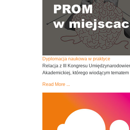
Dyplomacja naukowa w praktyce
Relacja z III Kongresu Umiędzynarodowi
Akademickiej, którego wiodącym tematem 
Read More ...