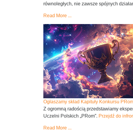
równoległych, nie zawsze spójnych działa
Read More ...
Ogłaszamy skład Kapituły Konkursu PRo
Z ogromną radością przedstawiamy ekspert
Uczelni Polskich „PRom”.
Przejdź do infro
Read More ...