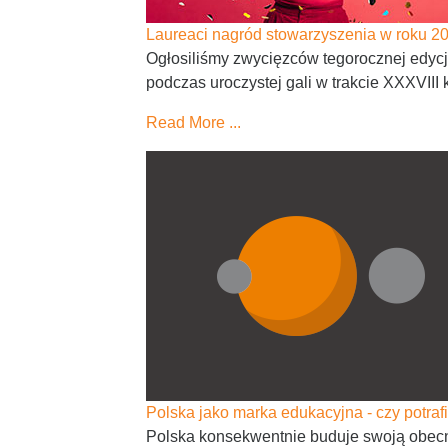
Laureaci nagród stowarzyszenia w roku 2
Ogłosiliśmy zwycięzców tegorocznej edyc
podczas uroczystej gali w trakcie XXXVIII ko
Read More ...
Polska jako marka edukacyjna - czy potr
Polska konsekwentnie buduje swoją obecno