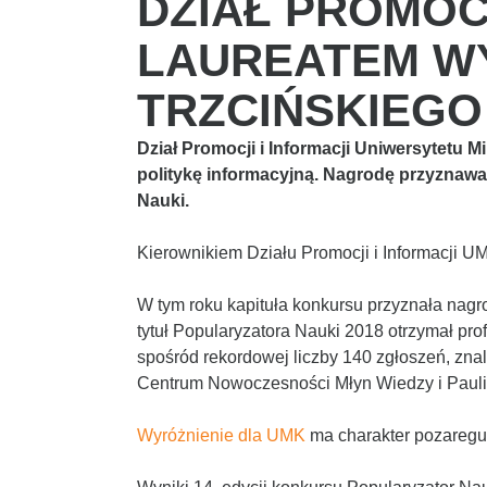
DZIAŁ PROMOCJ
LAUREATEM WY
TRZCIŃSKIEGO
Dział Promocji i Informacji Uniwersytetu M
politykę informacyjną. Nagrodę przyznaw
Nauki.
Kierownikiem Działu Promocji i Informacji U
W tym roku kapituła konkursu przyznała nagro
tytuł Popularyzatora Nauki 2018 otrzymał pr
spośród rekordowej liczby 140 zgłoszeń, zna
Centrum Nowoczesności Młyn Wiedzy i Pauli
Wyróżnienie dla UMK
ma charakter pozaregul