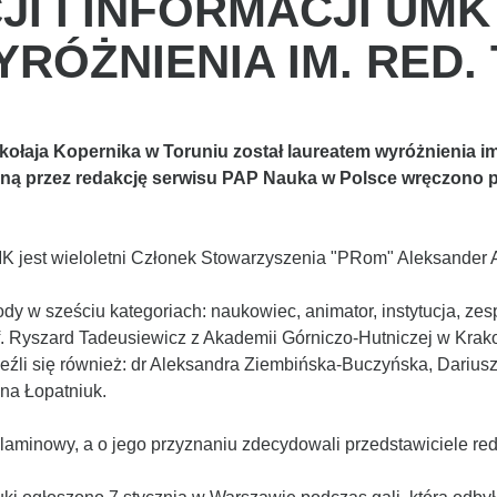
I I INFORMACJI UMK
RÓŻNIENIA IM. RED.
ikołaja Kopernika w Toruniu został laureatem wyróżnienia i
aną przez redakcję serwisu PAP Nauka w Polsce wręczono 
MK jest wieloletni Członek Stowarzyszenia "PRom" Aleksander 
dy w sześciu kategoriach: naukowiec, animator, instytucja, zes
of. Ryszard Tadeusiewicz z Akademii Górniczo-Hutniczej w Krak
leźli się również: dr Aleksandra Ziembińska-Buczyńska, Dariusz
na Łopatniuk.
aminowy, a o jego przyznaniu zdecydowali przedstawiciele re