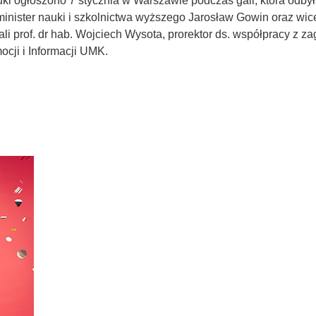
uki ogłoszono 7 stycznia w Warszawie podczas gali, która odby
, minister nauki i szkolnictwa wyższego Jarosław Gowin oraz wi
i prof. dr hab. Wojciech Wysota, prorektor ds. współpracy z z
cji i Informacji UMK.