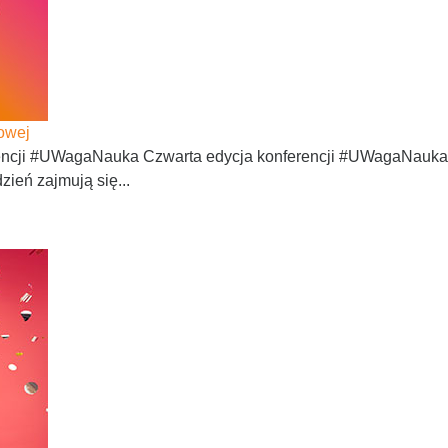
owej
rencji #UWagaNauka Czwarta edycja konferencji #UWagaNauka 
zień zajmują się...