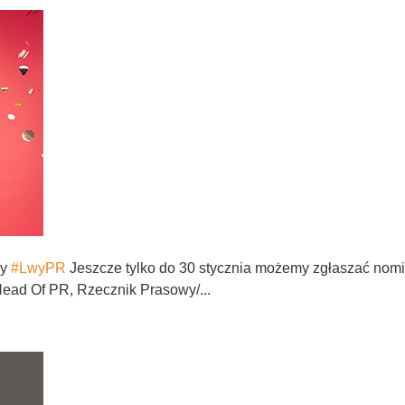
dy
#LwyPR
Jeszcze tylko do 30 stycznia możemy zgłaszać nom
Head Of PR, Rzecznik Prasowy/...