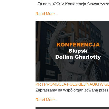
Za nami XXXIV Konferencja Stowarzyszenia
Read More ...
PR I PROMOCJA POLSKIEJ NAUKI W 
Zapraszamy na współorganizowaną prze
Read More ...