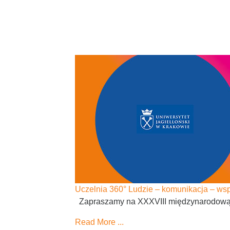
Uczelnia 360° Ludzie – komunikacja – wsp
Zapraszamy na XXXVIII międzynarodową ko
Read More ...