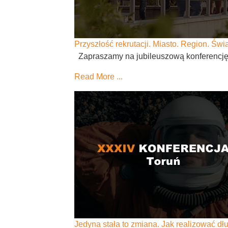
Przyszłość rekrutacji. Miasto. Region. Świa
Zapraszamy na jubileuszową konferencję P
Read More ...
Jedyna stała to zmiana. Jak realizować dł