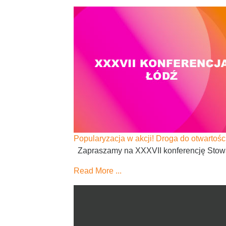
Popularyzacja w akcji! Droga do otwartośc
Zapraszamy na XXXVII konferencję Stowarz
Read More ...