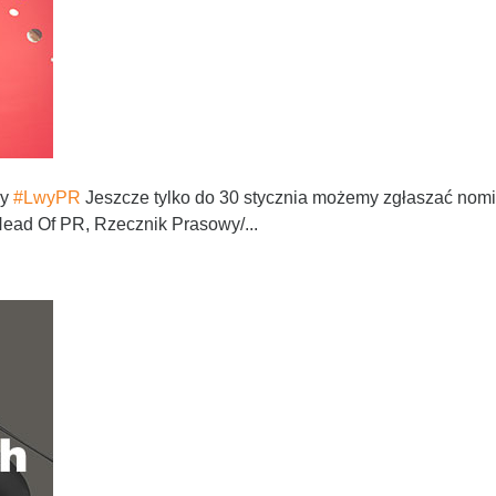
dy
#LwyPR
Jeszcze tylko do 30 stycznia możemy zgłaszać nom
Head Of PR, Rzecznik Prasowy/...