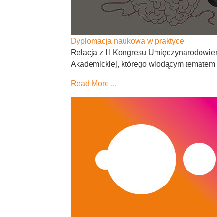
Dyplomacja naukowa w praktyce
Relacja z III Kongresu Umiędzynarodowi
Akademickiej, którego wiodącym tematem 
Read More ...