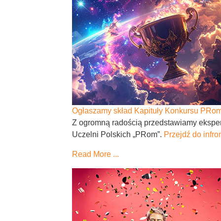
Ogłaszamy skład Kapituły Konkursu PRo
Z ogromną radością przedstawiamy ekspert
Uczelni Polskich „PRom”.
Przejdź do infro
Read More ...