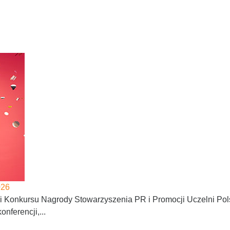
026
ji Konkursu Nagrody Stowarzyszenia PR i Promocji Uczelni Po
nferencji,...