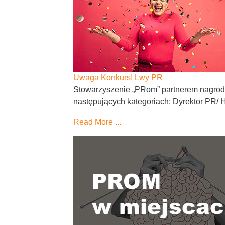
Uwaga Konkurs! Lwy PR
Stowarzyszenie „PRom” partnerem nagro
następujących kategoriach: Dyrektor PR/ 
Read More ...