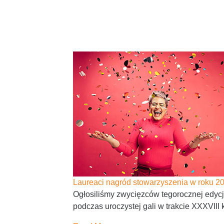
Laureaci nagród stowarzyszenia w roku 2
Ogłosiliśmy zwycięzców tegorocznej edyc
podczas uroczystej gali w trakcie XXXVIII ko