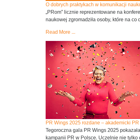
O dobrych praktykach w komunikacji nauk
„PRom” licznie reprezentowane na konfe
naukowej zgromadziła osoby, które na co d
Read More ...
PR Wings 2025 rozdane – akademicki PR
Tegoroczna gala PR Wings 2025 pokazała 
kampanii PR w Polsce. Uczelnie nie tylko 