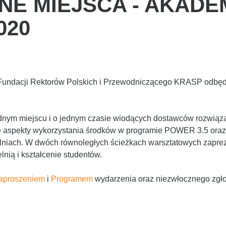
NE MIEJSCA - AKADE
020
 Fundacji Rektorów Polskich i Przewodniczącego KRASP odbęd
dnym miejscu i o jednym czasie wiodących dostawców rozwiązań 
ne aspekty wykorzystania środków w programie POWER 3.5 oraz
zelniach. W dwóch równoległych ścieżkach warsztatowych zap
nią i kształcenie studentów.
aproszeniem
i
Programem
wydarzenia oraz niezwłocznego zgł