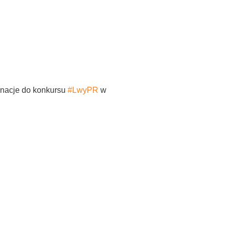
inacje do konkursu
#LwyPR
w