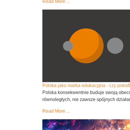
Read More ...
Polska jako marka edukacyjna - czy potr
Polska konsekwentnie buduje swoją obecno
równoległych, nie zawsze spójnych działa
Read More ...