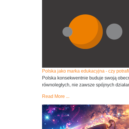
Polska jako marka edukacyjna - czy potr
Polska konsekwentnie buduje swoją obecno
równoległych, nie zawsze spójnych działa
Read More ...