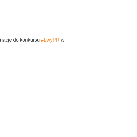
inacje do konkursu
#LwyPR
w