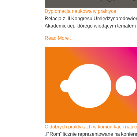
Dyplomacja naukowa w praktyce
Relacja z III Kongresu Umiędzynarodowi
Akademickiej, którego wiodącym tematem 
Read More ...
O dobrych praktykach w komunikacji nauk
„PRom” licznie reprezentowane na konfe