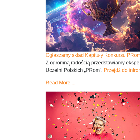
Ogłaszamy skład Kapituły Konkursu PRo
Z ogromną radością przedstawiamy ekspert
Uczelni Polskich „PRom”.
Przejdź do infro
Read More ...