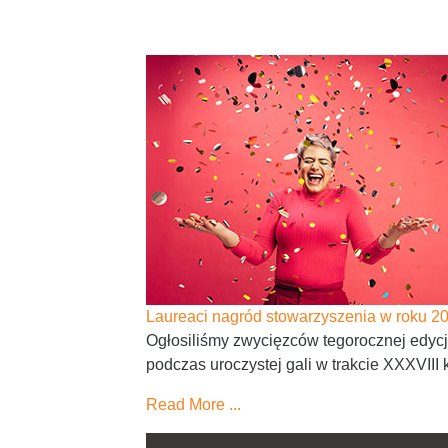
Laureaci nagród stowarzyszenia w roku 2
Ogłosiliśmy zwycięzców tegorocznej edyc
podczas uroczystej gali w trakcie XXXVIII ko
Read More ...