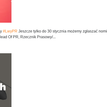
dy
#LwyPR
Jeszcze tylko do 30 stycznia możemy zgłaszać nom
Head Of PR, Rzecznik Prasowy/...