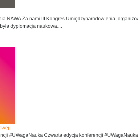
enia NAWA Za nami III Kongres Umiędzynarodowienia, organi
była dyplomacja naukowa....
owej
rencji #UWagaNauka Czwarta edycja konferencji #UWagaNauka 