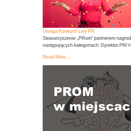
Uwaga Konkurs! Lwy PR
Stowarzyszenie „PRom” partnerem nagro
następujących kategoriach: Dyrektor PR/ 
Read More ...