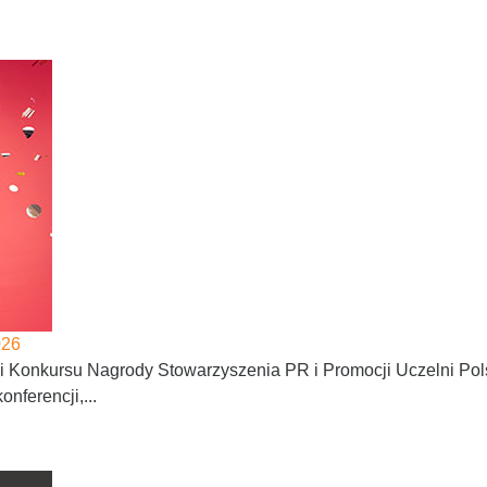
026
ji Konkursu Nagrody Stowarzyszenia PR i Promocji Uczelni Po
nferencji,...