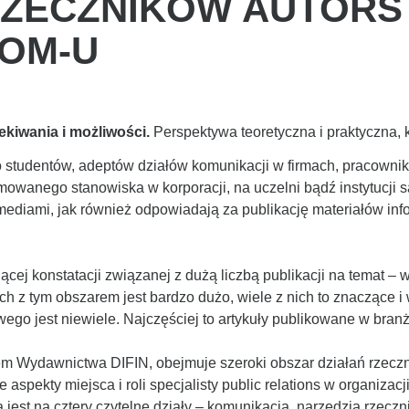
RZECZNIKÓW AUTOR
OM-U
kiwania i możliwości.
Perspektywa teoretyczna i praktyczna,
 studentów, adeptów działów komunikacji w firmach, pracowni
ajmowanego stanowiska w korporacji, na uczelni bądź instytucji 
mediami, jak również odpowiadają za publikację materiałów in
cej konstatacji związanej z dużą liczbą publikacji na temat – 
nych z tym obszarem jest bardzo dużo, wiele z nich to znaczące i
go jest niewiele. Najczęściej to artykuły publikowane w br
dem Wydawnictwa DIFIN, obejmuje szeroki obszar działań rzecz
 aspekty miejsca i roli specjalisty public relations w organiz
est na cztery czytelne działy – komunikacja, narzędzia rzeczni