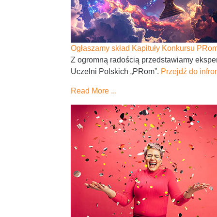
Ogłaszamy skład Kapituły Konkursu PRo
Z ogromną radością przedstawiamy ekspert
Uczelni Polskich „PRom”.
Przejdź do infro
Read More ...