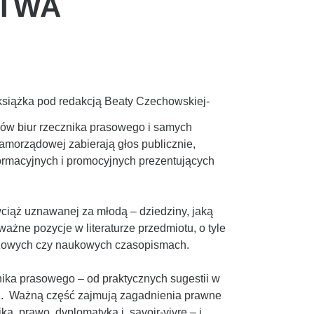
STWA
 książka pod redakcją Beaty Czechowskiej-
ków biur rzecznika prasowego i samych
samorządowej zabierają głos publicznie,
formacyjnych i promocyjnych prezentujących
wciąż uznawanej za młodą – dziedziny, jaką
 ważne pozycje w literaturze przedmiotu, o tyle
anżowych czy naukowych czasopismach.
nika prasowego – od praktycznych sugestii w
acji. Ważną część zajmują zagadnienia prawne
ka, prawo, dyplomatyka i savoir-vivre – i