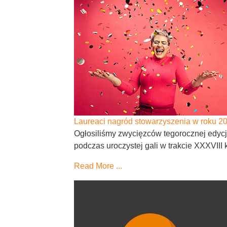
Laureaci nagród stowarzyszenia w roku 2
Ogłosiliśmy zwycięzców tegorocznej edyc
podczas uroczystej gali w trakcie XXXVIII ko
Read More ...