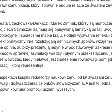
praw komunikacji, który sprawnie buduje relacje ze światem ze
em.
– Beata Czechowska-Derkacz i Marek Zimnak, którzy są jednocz
ciech Szymczak zajmują się opisywaną tematyką od lat. Swoją 
cyjnej i społecznej mapie kraju. Podjęli wyzwanie refleksji t
ekt praktyczny. Nie rozstrzygają definicyjnych sporów, wzajem
ne opinie, autorzy prezentują jedynie w podstawowym zakresie
pomoc w sprawnej asymilacji wiedzy i płynnym przekształceniu j
ze wówczas, kiedy niełatwe jest znalezienie równowagi pomięd
acji, którą reprezentuje.
aspektach książki redaktorzy naukowi tomu, od lat związani ze
uwag i doświadczenia członków stowarzyszenia. A jest to jedna
cowników biur promocji uczelni wyższych,