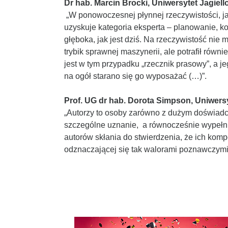
Dr hab. Marcin Brocki, Uniwersytet Jagiell
„W ponowoczesnej płynnej rzeczywistości, 
uzyskuje kategoria eksperta – planowanie, k
głęboka, jak jest dziś. Na rzeczywistość nie m
trybik sprawnej maszynerii, ale potrafił rów
jest w tym przypadku „rzecznik prasowy”, a j
na ogół starano się go wyposażać (…)”.
Prof. UG dr hab. Dorota Simpson, Uniwers
„Autorzy to osoby zarówno z dużym doświadc
szczególne uznanie, a równocześnie wypełnia
autorów skłania do stwierdzenia, że ich kom
odznaczającej się tak walorami poznawczymi, 