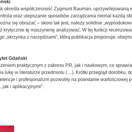
oński
jak określa współczesność Zygmunt Bauman, uprzywilejowaną r
ontrola oraz ulepszanie sposobów zarządzania niemal każdą sfe
ożna się obrażać – skoro tak jest, należy solidnie „wyprodukować
nież krytycznie tę maszynerię analizować. W tej funkcji recenzo
ego „skrzynka z narzędziami”, którą publikacja proponuje, obej
ytet Gdański
zeniem praktycznym z zakresu PR, jak i naukowym, co sprawia
 lukę w literaturze przedmiotu (…). Krótki przegląd dorobku,
petencje i profesjonalizm pozwoliły na powstanie wartościowej
jak i aplikacyjnymi”.