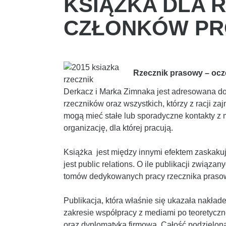
KSIĄŻKA DLA 
CZŁONKÓW PR
Rzecznik prasowy – ocze
Derkacz i Marka Zimnaka jest adresowana do
rzeczników oraz wszystkich, którzy z racji z
mogą mieć stałe lub sporadyczne kontakty z 
organizację, dla której pracują.
Książka jest między innymi efektem zaskakują
jest public relations. O ile publikacji związa
tomów dedykowanych pracy rzecznika prasowe
Publikacja, która właśnie się ukazała nakła
zakresie współpracy z mediami po teoretyczne
oraz dyplomatyka firmowa. Całość podzielona j