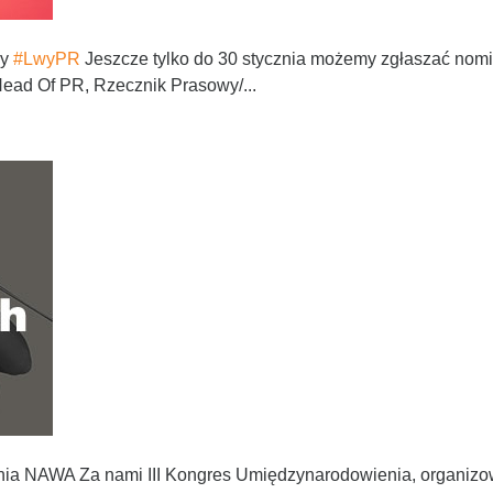
dy
#LwyPR
Jeszcze tylko do 30 stycznia możemy zgłaszać nom
Head Of PR, Rzecznik Prasowy/...
enia NAWA Za nami III Kongres Umiędzynarodowienia, organi