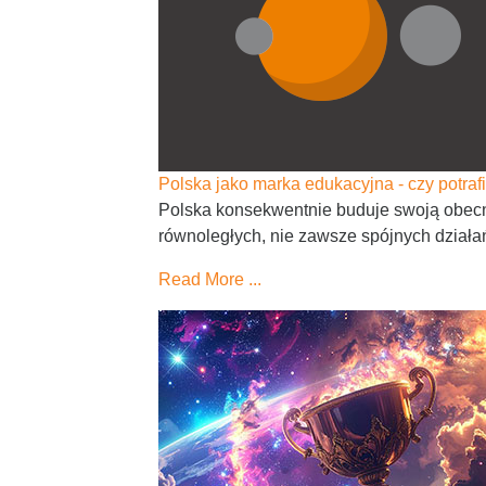
Polska jako marka edukacyjna - czy potr
Polska konsekwentnie buduje swoją obecno
równoległych, nie zawsze spójnych działa
Read More ...