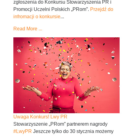
zgłoszenia do Konkursu Stowarzyszenia PR i
Promocji Uczelni Polskich „PRom”.
Przejdź do
infromacji o konkursie
...
Read More ...
Uwaga Konkurs! Lwy PR
Stowarzyszenie „PRom” partnerem nagrody
#LwyPR
Jeszcze tylko do 30 stycznia możemy