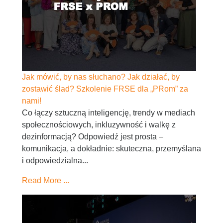
Jak mówić, by nas słuchano? Jak działać, by
zostawić ślad? Szkolenie FRSE dla „PRom” za
nami!
Co łączy sztuczną inteligencję, trendy w mediach
społecznościowych, inkluzywność i walkę z
dezinformacją? Odpowiedź jest prosta –
komunikacja, a dokładnie: skuteczna, przemyślana
i odpowiedzialna...
Read More ...