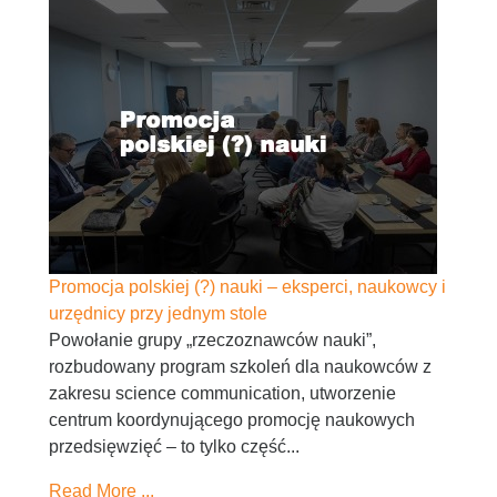
Promocja polskiej (?) nauki – eksperci, naukowcy i
urzędnicy przy jednym stole
Powołanie grupy „rzeczoznawców nauki”,
rozbudowany program szkoleń dla naukowców z
zakresu science communication, utworzenie
centrum koordynującego promocję naukowych
przedsięwzięć – to tylko część...
Read More ...