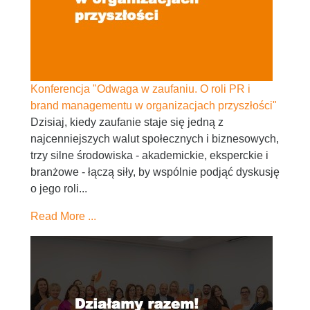
Konferencja "Odwaga w zaufaniu. O roli PR i
brand managementu w organizacjach przyszłości"
Dzisiaj, kiedy zaufanie staje się jedną z
najcenniejszych walut społecznych i biznesowych,
trzy silne środowiska - akademickie, eksperckie i
branżowe - łączą siły, by wspólnie podjąć dyskusję
o jego roli...
Read More ...