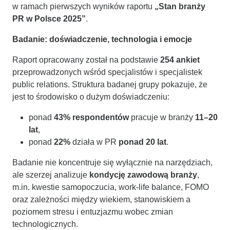
w ramach pierwszych wyników raportu
„Stan branży
PR w Polsce 2025”
.
Badanie: doświadczenie, technologia i emocje
Raport opracowany został na podstawie
254 ankiet
przeprowadzonych wśród specjalistów i specjalistek
public relations. Struktura badanej grupy pokazuje, że
jest to środowisko o dużym doświadczeniu:
ponad
43% respondentów
pracuje w branży
11–20
lat
,
ponad
22%
działa w PR
ponad 20 lat
.
Badanie nie koncentruje się wyłącznie na narzędziach,
ale szerzej analizuje
kondycję zawodową branży
,
m.in. kwestie samopoczucia, work-life balance, FOMO
oraz zależności między wiekiem, stanowiskiem a
poziomem stresu i entuzjazmu wobec zmian
technologicznych.