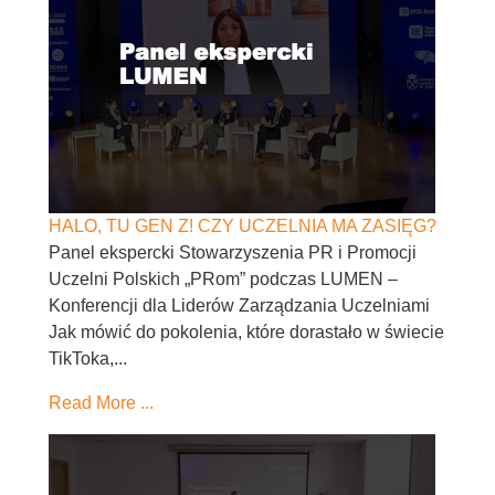
HALO, TU GEN Z! CZY UCZELNIA MA ZASIĘG?
Panel ekspercki Stowarzyszenia PR i Promocji
Uczelni Polskich „PRom” podczas LUMEN –
Konferencji dla Liderów Zarządzania Uczelniami
Jak mówić do pokolenia, które dorastało w świecie
TikToka,...
Read More ...