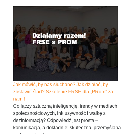
Jak mówić, by nas słuchano? Jak działać, by
zostawić ślad? Szkolenie FRSE dla „PRom” za
nami!
Co łączy sztuczną inteligencję, trendy w mediach
społecznościowych, inkluzywność i walkę z
dezinformacją? Odpowiedź jest prosta –
komunikacja, a dokładnie: skuteczna, przemyślana