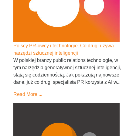
Polscy PR-owcy i technologie. Co drugi używa
narzędzi sztucznej inteligencji
W polskiej branży public relations technologie, w
tym narzędzia generatywnej sztucznej inteligencji,
stają się codziennością. Jak pokazują najnowsze
dane, już co drugi specjalista PR korzysta z AI w...
Read More ...