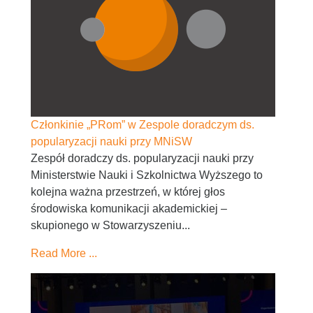
Członkinie „PRom” w Zespole doradczym ds.
popularyzacji nauki przy MNiSW
Zespół doradczy ds. popularyzacji nauki przy
Ministerstwie Nauki i Szkolnictwa Wyższego to
kolejna ważna przestrzeń, w której głos
środowiska komunikacji akademickiej –
skupionego w Stowarzyszeniu...
Read More ...