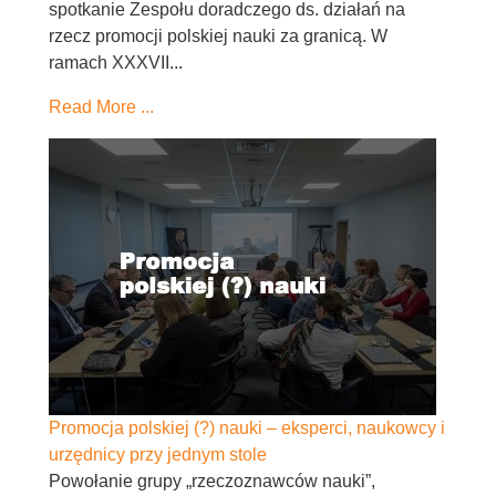
spotkanie Zespołu doradczego ds. działań na
rzecz promocji polskiej nauki za granicą. W
ramach XXXVII...
Read More ...
Promocja polskiej (?) nauki – eksperci, naukowcy i
urzędnicy przy jednym stole
Powołanie grupy „rzeczoznawców nauki”,