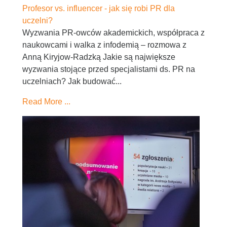
Profesor vs. influencer - jak się robi PR dla
uczelni?
Wyzwania PR-owców akademickich, współpraca z
naukowcami i walka z infodemią – rozmowa z
Anną Kiryjow-Radzką Jakie są największe
wyzwania stojące przed specjalistami ds. PR na
uczelniach? Jak budować...
Read More ...