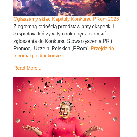
Ogłaszamy skład Kapituły Konkursu PRom 2026
Z ogromną radością przedstawiamy ekspertki i
ekspertów, którzy w tym roku będą oceniać
zgłoszenia do Konkursu Stowarzyszenia PR i
Promocji Uczelni Polskich „PRom”.
Przejdź do
infromacji o konkursie
...
Read More ...