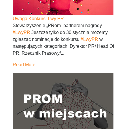
Uwaga Konkurs! Lwy PR
Stowarzyszenie „PRom” partnerem nagrody
#LwyPR
Jeszcze tylko do 30 stycznia możemy
zgłaszać nominacje do konkursu
#LwyPR
w
następujących kategoriach: Dyrektor PR/ Head Of
PR, Rzecznik Prasowy/...
Read More ...