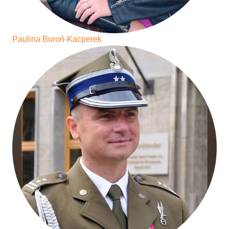
Paulina Boroń-Kacperek