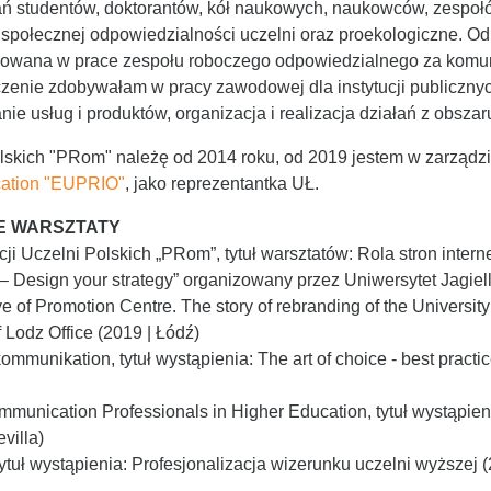
nań studentów, doktorantów, kół naukowych, naukowców, zesp
 społecznej odpowiedzialności uczelni oraz proekologiczne. Od
ażowana w prace zespołu roboczego odpowiedzialnego za komu
zenie zdobywałam w pracy zawodowej dla instytucji publicznyc
e usług i produktów, organizacja i realizacja działań z obszar
lskich "PRom" należę od 2014 roku, od 2019 jestem w zarządzi
cation "EUPRIO"
, jako reprezentantka UŁ.
E WARSZTATY
i Uczelni Polskich „PRom”, tytuł warsztatów: Rola stron intern
– Design your strategy” organizowany przez Uniwersytet Jagiello
ve of Promotion Centre. The story of rebranding of the Universit
f Lodz Office (2019 | Łódź)
unikation, tytuł wystąpienia: The art of choice - best practi
munication Professionals in Higher Education, tytuł wystąpieni
villa)
ytuł wystąpienia: Profesjonalizacja wizerunku uczelni wyższej 