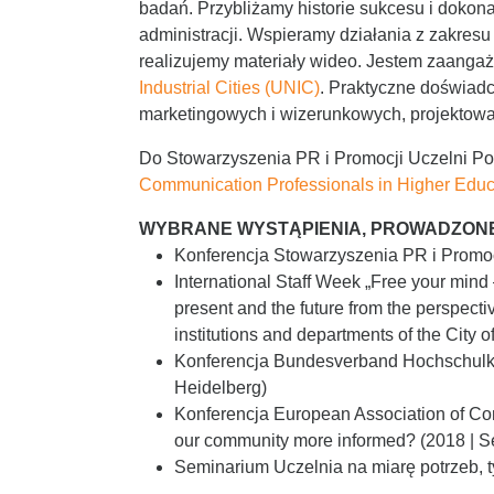
badań. Przybliżamy historie sukcesu i doko
administracji. Wspieramy działania z zakresu
realizujemy materiały wideo. Jestem zaang
Industrial Cities (UNIC)
. Praktyczne doświadc
marketingowych i wizerunkowych, projektowani
Do Stowarzyszenia PR i Promocji Uczelni Po
Communication Professionals in Higher Edu
WYBRANE WYSTĄPIENIA, PROWADZON
Konferencja Stowarzyszenia PR i Promocj
International Staff Week „Free your mind 
present and the future from the perspecti
institutions and departments of the City o
Konferencja Bundesverband Hochschulkomm
Heidelberg)
Konferencja European Association of Com
our community more informed? (2018 | Se
Seminarium Uczelnia na miarę potrzeb, t