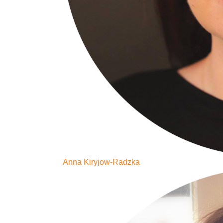
Anna Kiryjow-Radzka