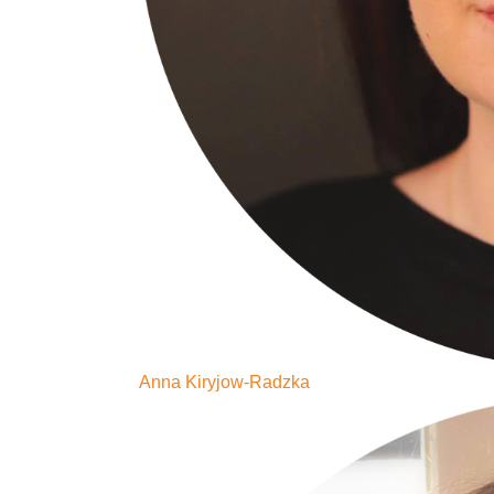
Anna Kiryjow-Radzka