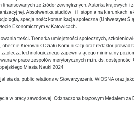
 finansowanych ze źródeł zewnętrznych. Autorka krajowych i z
anizacyjnej. Absolwentka studiów I i II stopnia na kierunkach: e
jologia, specjalność: komunikacja społeczna (Uniwersytet Śląs
sytecie Ekonomicznym w Katowicach.
dagowania treści. Trenerka umiejętności społecznych, szkolenio
becnie Kierownik Działu Komunikacji oraz redaktor prowadzą
 zaplecza technologicznego zapewniającego minimalny poziom 
na w prace zespołów merytorycznych m.in. ds. dostępności Uc
opejskiego Miasta Nauki 2024.
lista ds. public relations w Stowarzyszeniu WIOSNA oraz jako 
nięcia w pracy zawodowej. Odznaczona brązowym Medalem za D