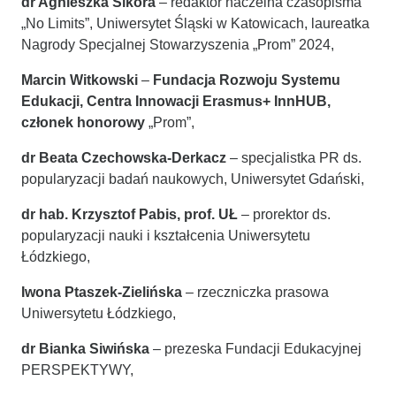
dr Agnieszka Sikora
– redaktor naczelna czasopisma
„No Limits”, Uniwersytet Śląski w Katowicach, laureatka
Nagrody Specjalnej Stowarzyszenia „Prom” 2024,
Marcin Witkowski
–
Fundacja Rozwoju Systemu
Edukacji, Centra Innowacji Erasmus+ InnHUB,
członek honorowy
„Prom”,
dr Beata Czechowska-Derkacz
– specjalistka PR ds.
popularyzacji badań naukowych, Uniwersytet Gdański,
dr hab. Krzysztof Pabis, prof. UŁ
– prorektor ds.
popularyzacji nauki i kształcenia Uniwersytetu
Łódzkiego,
Iwona Ptaszek-Zielińska
– rzeczniczka prasowa
Uniwersytetu Łódzkiego,
dr Bianka Siwińska
– prezeska Fundacji Edukacyjnej
PERSPEKTYWY,