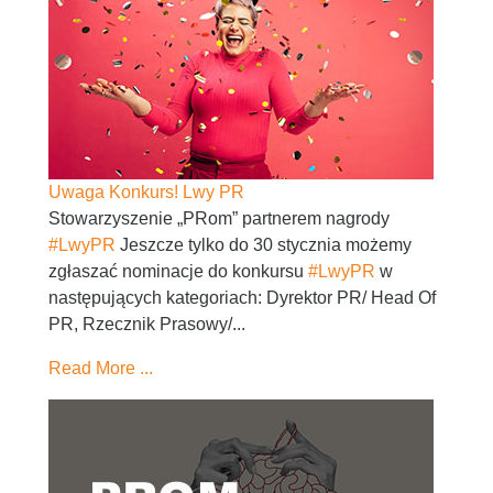
Uwaga Konkurs! Lwy PR
Stowarzyszenie „PRom” partnerem nagrody
#LwyPR
Jeszcze tylko do 30 stycznia możemy
zgłaszać nominacje do konkursu
#LwyPR
w
następujących kategoriach: Dyrektor PR/ Head Of
PR, Rzecznik Prasowy/...
Read More ...